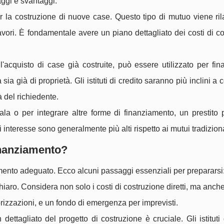
ggi e svantaggi.
 la costruzione di nuove case. Questo tipo di mutuo viene ril
avori. È fondamentale avere un piano dettagliato dei costi di c
cquisto di case già costruite, può essere utilizzato per fina
sia già di proprietà. Gli istituti di credito saranno più inclini a
à del richiedente.
ala o per integrare altre forme di finanziamento, un prestito
 interesse sono generalmente più alti rispetto ai mutui tradiziona
inanziamento?
amento adeguato. Ecco alcuni passaggi essenziali per prepararsi
hiaro. Considera non solo i costi di costruzione diretti, ma anch
rizzazioni, e un fondo di emergenza per imprevisti.
ettagliato del progetto di costruzione è cruciale. Gli istituti 