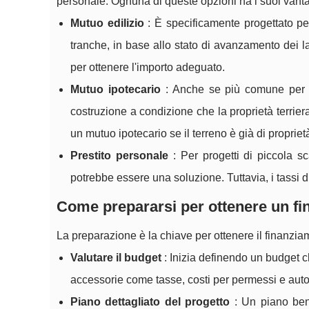
personale. Ognuna di queste opzioni ha i suoi vanta
Mutuo edilizio
: È specificamente progettato per
tranche, in base allo stato di avanzamento dei l
per ottenere l'importo adeguato.
Mutuo ipotecario
: Anche se più comune per l'a
costruzione a condizione che la proprietà terriera 
un mutuo ipotecario se il terreno è già di propriet
Prestito personale
: Per progetti di piccola sc
potrebbe essere una soluzione. Tuttavia, i tassi di
Come prepararsi per ottenere un f
La preparazione è la chiave per ottenere il finanzi
Valutare il budget
: Inizia definendo un budget c
accessorie come tasse, costi per permessi e auto
Piano dettagliato del progetto
: Un piano ben d