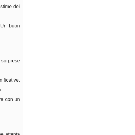
 stime dei
. Un buon
 sorprese
ificative.
.
are con un
e attenta