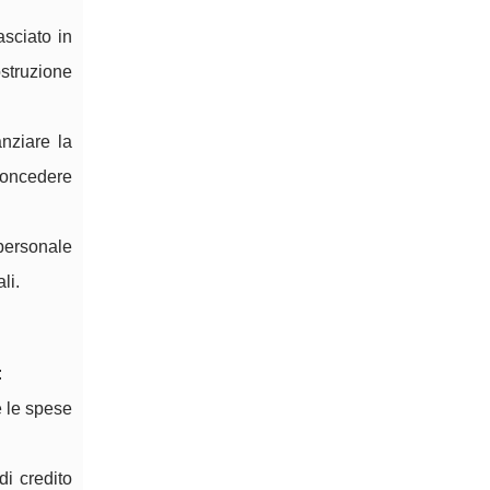
asciato in
ostruzione
nziare la
 concedere
 personale
li.
:
e le spese
di credito